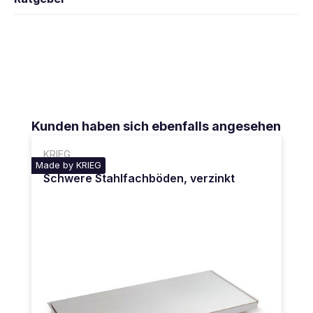
Produktgalerie überspringen
Kunden haben sich ebenfalls angesehen
KRIEG
Made by KRIEG
Schwere Stahlfachböden, verzinkt