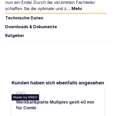
nun ein Ende! Durch die verzinkten Fachteiler
schaffen Sie die optimale und z…
Mehr
Technische Daten
Downloads & Dokumente
Ratgeber
Produktgalerie überspringen
Kunden haben sich ebenfalls angesehen
KRIEG
Made by KRIEG
Werkbankplatte Multiplex geölt 40 mm
für Combi