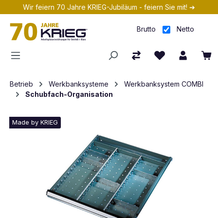
Wir feiern 70 Jahre KRIEG-Jubiläum - feiern Sie mit! ➔
Zum Hauptinhalt springen
Brutto
Netto
Betrieb
Werkbanksysteme
Werkbanksystem COMBI
Schubfach-Organisation
Made by KRIEG