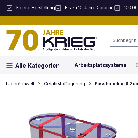
 Hauptinhalt springen
Zur Suche springen
Zur Hauptnavigation springen
Eigene Herstellung
Bis zu 10 Jahre Garantie
100.00
Arbeitsplatzsysteme
E
Alle Kategorien
Lager/Umwelt
Gefahrstofflagerung
Fasshandling & Zu