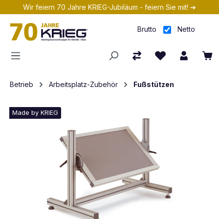
Wir feiern 70 Jahre KRIEG-Jubiläum - feiern Sie mit! ➔
Zum Hauptinhalt springen
Brutto
Netto
Betrieb
Arbeitsplatz-Zubehör
Fußstützen
Made by KRIEG