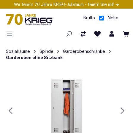
Wir feiern 70 Jahre KRIEG-Jubiläum - feiern Sie mit! ➔
Zum Hauptinhalt springen
Brutto
Netto
Sozialräume
Spinde
Garderobenschränke
Garderoben ohne Sitzbank