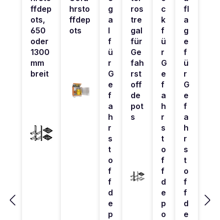
ffdep
hrsto
g
ros
c
fl
ots,
ffdep
a
tre
k
a
650
ots
l
gal
f
g
oder
f
für
ü
e
1300
ü
Ge
r
f
mm
r
fah
G
ü
breit
G
rst
e
r
e
off
f
G
f
de
a
e
a
pot
h
f
h
s
r
a
r
s
h
s
t
r
t
o
s
o
f
t
f
f
o
f
d
f
d
e
f
e
p
d
p
o
e