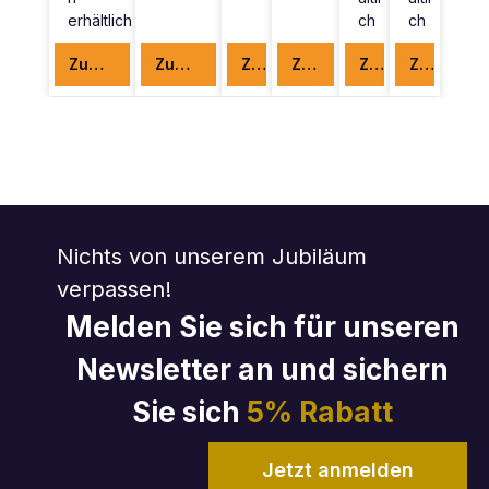
erhältlich
ch
ch
Zum Produkt
Zum Produkt
Zum Produkt
Zum Produkt
Zum Produkt
Zum Produkt
Nichts von unserem Jubiläum
verpassen!
Melden Sie sich für unseren
Newsletter an und sichern
Sie sich
5% Rabatt
Jetzt anmelden