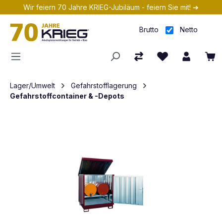
Wir feiern 70 Jahre KRIEG-Jubiläum - feiern Sie mit! ➔
Zum Hauptinhalt springen
Brutto
Netto
Lager/Umwelt
Gefahrstofflagerung
Gefahrstoffcontainer & -Depots