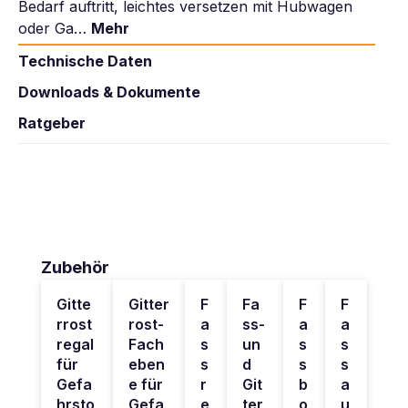
Bedarf auftritt, leichtes versetzen mit Hubwagen
oder Ga…
Mehr
Technische Daten
Downloads & Dokumente
Ratgeber
Produktgalerie überspringen
Zubehör
Gitte
Gitter
F
Fa
F
F
rrost
rost-
a
ss-
a
a
regal
Fach
s
un
s
s
für
eben
s
d
s
s
Gefa
e für
r
Git
b
a
hrsto
Gefa
e
ter
o
u