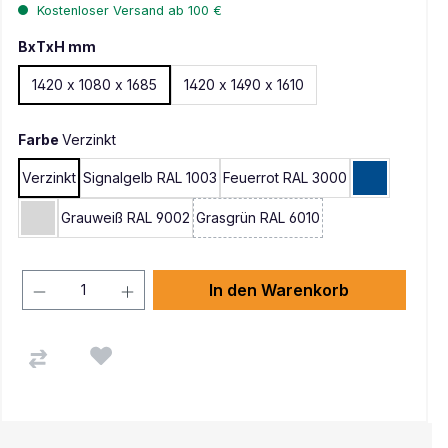
Kostenloser Versand ab 100 €
BxTxH mm
1420 x 1080 x 1685
1420 x 1490 x 1610
Farbe
Verzinkt
Verzinkt
Signalgelb RAL 1003
Feuerrot RAL 3000
Enzianblau 
Grauweiß RAL 9002
Grasgrün RAL 6010
Lichtgrau RAL 7035
In den Warenkorb