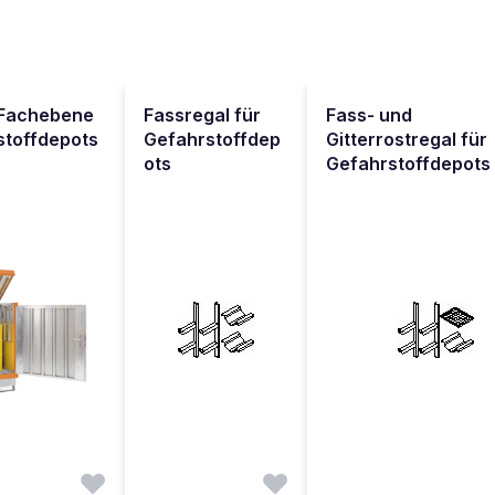
-Fachebene
Fassregal für
Fass- und
stoffdepots
Gefahrstoffdep
Gitterrostregal für
ots
Gefahrstoffdepots