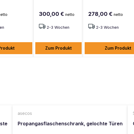
300,00 €
278,00 €
netto
netto
netto
en
2-3 Wochen
2-3 Wochen
Produkt
Zum Produkt
Zum Produkt
asecos
oste
Propangasflaschenschrank, gelochte Türen