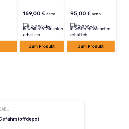
169,00 €
95,00 €
netto
netto
2-3 Wochen
2-3 Wochen
In weiteren Varianten
In weiteren Varianten
erhältlich
erhältlich
Zum Produkt
Zum Produkt
SÄBU
Gefahrstoffdepot