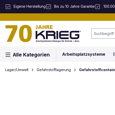
 Hauptinhalt springen
Zur Suche springen
Zur Hauptnavigation springen
Eigene Herstellung
Bis zu 10 Jahre Garantie
100.00
Arbeitsplatzsysteme
E
Alle Kategorien
Lager/Umwelt
Gefahrstofflagerung
Gefahrstoffcontain