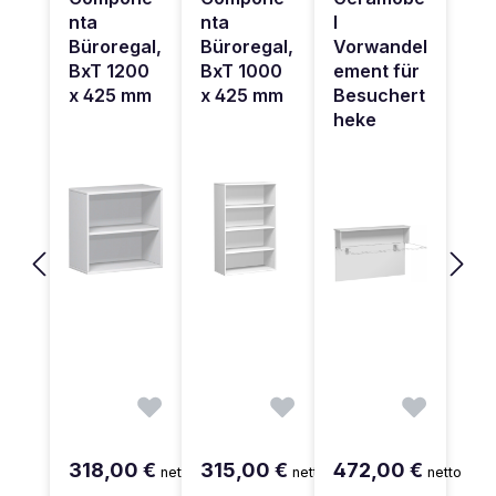
nta
nta
l
Büroregal,
Büroregal,
Vorwandel
BxT 1200
BxT 1000
ement für
x 425 mm
x 425 mm
Besuchert
heke
318,00 €
315,00 €
472,00 €
netto
netto
netto