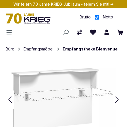
Wir feiern 70 Jahre KRIEG-Jubiläum - feiern Sie mit! ➔
Zum Hauptinhalt springen
Brutto
Netto
Büro
Empfangsmöbel
Empfangstheke Bienvenue