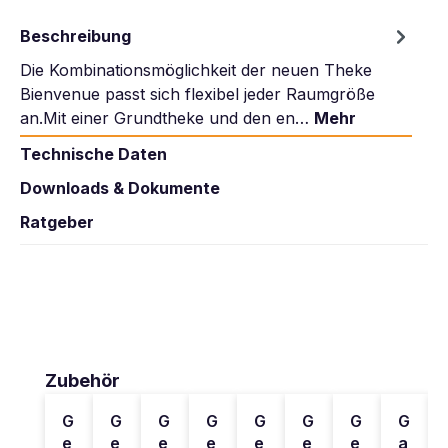
Beschreibung
Die Kombinationsmöglichkeit der neuen Theke
Bienvenue passt sich flexibel jeder Raumgröße
an.Mit einer Grundtheke und den en…
Mehr
Technische Daten
Downloads & Dokumente
Ratgeber
Produktgalerie überspringen
Zubehör
G
G
G
G
G
G
G
G
e
e
e
e
e
e
e
a