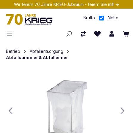
Wir feiern 70 Jahre KRIEG-Jubiläum - feiern Sie mit! ➔
Zum Hauptinhalt springen
Brutto
Netto
Betrieb
Abfallentsorgung
Abfallsammler & Abfalleimer