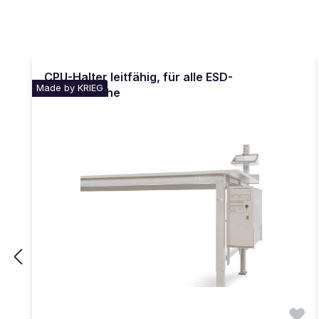
Produktgalerie überspringen
CPU-Halter leitfähig, für alle ESD-
Made by KRIEG
Arbeitstische