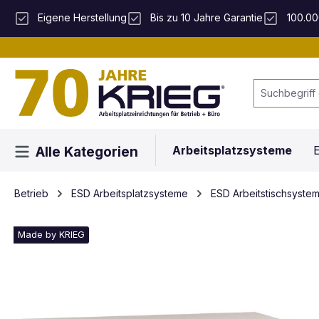
 Hauptinhalt springen
Zur Suche springen
Zur Hauptnavigation springen
Eigene Herstellung
Bis zu 10 Jahre Garantie
100.00
Arbeitsplatzsysteme
E
Alle Kategorien
Betrieb
ESD Arbeitsplatzsysteme
ESD Arbeitstischsyst
Made by KRIEG