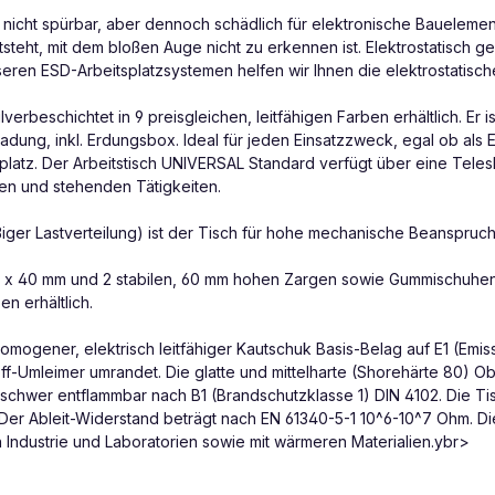
 nicht spürbar, aber dennoch schädlich für elektronische Bauele
teht, mit dem bloßen Auge nicht zu erkennen ist. Elektrostatisch ge
nseren ESD-Arbeitsplatzsystemen helfen wir Ihnen die elektrostatisc
lverbeschichtet in 9 preisgleichen, leitfähigen Farben erhältlich. Er
adung, inkl. Erdungsbox. Ideal für jeden Einsatzzweck, egal ob als E
tsplatz. Der Arbeitstisch UNIVERSAL Standard verfügt über eine T
den und stehenden Tätigkeiten.
ßiger Lastverteilung) ist der Tisch für hohe mechanische Beanspru
50 x 40 mm und 2 stabilen, 60 mm hohen Zargen sowie Gummischuhen
n erhältlich.
omogener, elektrisch leitfähiger Kautschuk Basis-Belag auf E1 (Emis
f-Umleimer umrandet. Die glatte und mittelharte (Shorehärte 80) Oberf
, schwer entflammbar nach B1 (Brandschutzklasse 1) DIN 4102. Die Ti
er Ableit-Widerstand beträgt nach EN 61340-5-1 10^6-10^7 Ohm. Die 
Industrie und Laboratorien sowie mit wärmeren Materialien.ybr>