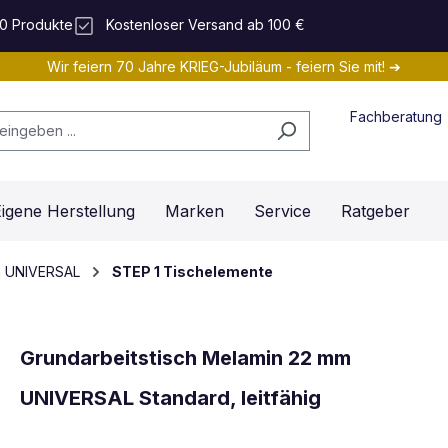
0 Produkte
Kostenloser Versand ab 100 €
Wir feiern 70 Jahre KRIEG-Jubiläum - feiern Sie mit! ➔
Fachberatung
igene Herstellung
Marken
Service
Ratgeber
em UNIVERSAL
STEP 1 Tischelemente
Grundarbeitstisch Melamin 22 mm
UNIVERSAL Standard, leitfähig