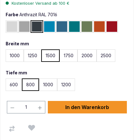
Kostenloser Versand ab 100 €
Farbe
Anthrazit RAL 7016
Lichtgrau RAL 7035
Alusilber ähnlich RAL 9006
Anthrazit RAL 7016
Lichtblau RAL 5012
Brillantblau RAL 5007
Wasserblau RAL 5021
Resedagrün RAL 6011
Rotorange RAL 200
Rubinrot RAL
Breite mm
1000
1250
1500
1750
2000
2500
Tiefe mm
600
800
1000
1200
In den Warenkorb