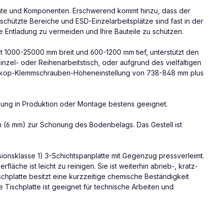
mente und Komponenten. Erschwerend kommt hinzu, dass der
schützte Bereiche und ESD-Einzelarbeitsplätze sind fast in der
he Entladung zu vermeiden und Ihre Bauteile zu schützen.
 ist 1000-25000 mm breit und 600-1200 mm tief, unterstützt den
inzel- oder Reihenarbeitstisch, oder aufgrund des vielfältigen
eleskop-Klemmschrauben-Höheneinstellung von 738-848 mm plus
chung in Produktion oder Montage bestens geeignet.
 (6 mm) zur Schonung des Bodenbelags. Das Gestell ist
sionsklasse 1) 3-Schichtspanplatte mit Gegenzug pressverleimt.
läche ist leicht zu reinigen. Sie ist weiterhin abrieb-, kratz-
schplatte besitzt eine kurzzeitige chemische Beständigkeit
Tischplatte ist geeignet für technische Arbeiten und