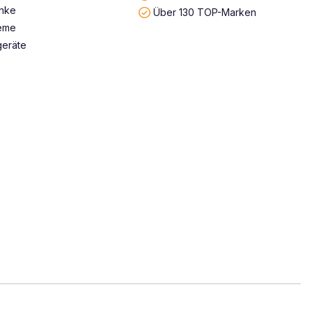
änke
Über 130 TOP-Marken
teme
geräte