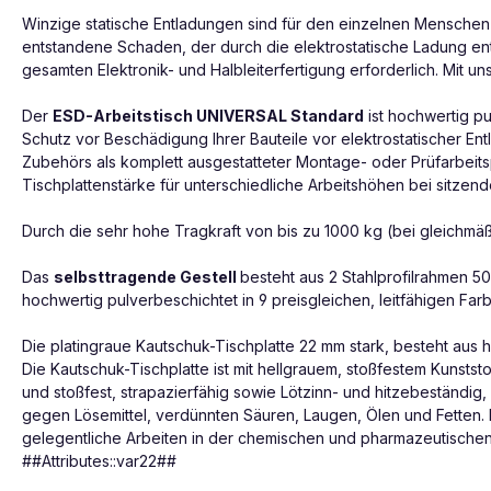
Winzige statische Entladungen sind für den einzelnen Menschen
entstandene Schaden, der durch die elektrostatische Ladung ents
gesamten Elektronik- und Halbleiterfertigung erforderlich. Mit u
Der
ESD-Arbeitstisch UNIVERSAL Standard
ist hochwertig pu
Schutz vor Beschädigung Ihrer Bauteile vor elektrostatischer Entl
Zubehörs als komplett ausgestatteter Montage- oder Prüfarbei
Tischplattenstärke für unterschiedliche Arbeitshöhen bei sitzen
Durch die sehr hohe Tragkraft von bis zu 1000 kg (bei gleichmä
Das
selbsttragende Gestell
besteht aus 2 Stahlprofilrahmen 
hochwertig pulverbeschichtet in 9 preisgleichen, leitfähigen Farbe
Die platingraue Kautschuk-Tischplatte 22 mm stark, besteht aus h
Die Kautschuk-Tischplatte ist mit hellgrauem, stoßfestem Kunststof
und stoßfest, strapazierfähig sowie Lötzinn- und hitzebeständig
gegen Lösemittel, verdünnten Säuren, Laugen, Ölen und Fetten. D
gelegentliche Arbeiten in der chemischen und pharmazeutischen 
##Attributes::var22##