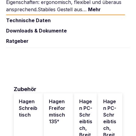
Eigenschaften: ergonomisch, flexibel und überaus
ansprechend.Stabiles Gestell aus…
Mehr
Technische Daten
Downloads & Dokumente
Ratgeber
Produktgalerie überspringen
Zubehör
Hagen
Hagen
Hage
Hage
Schreib
Freifor
n PC-
n PC-
tisch
mtisch
Schr
Schr
135°
eibtis
eibtis
ch,
ch,
Breit
Breit