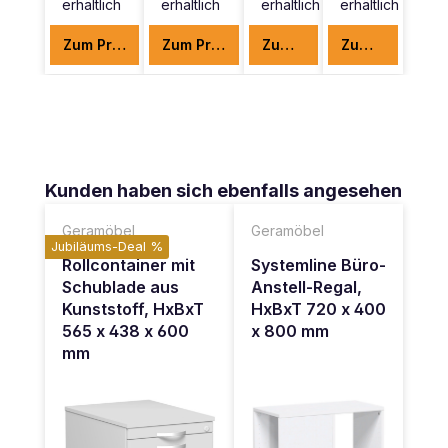
erhältlich
erhältlich
erhältlich
erhältlich
Zum Produkt
Zum Produkt
Zum Produkt
Zum Produkt
Produktgalerie überspringen
Kunden haben sich ebenfalls angesehen
Geramöbel
Geramöbel
Jubiläums-Deal %
Rollcontainer mit
Systemline Büro-
Schublade aus
Anstell-Regal,
Kunststoff, HxBxT
HxBxT 720 x 400
565 x 438 x 600
x 800 mm
mm