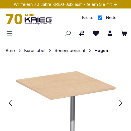
Wir feiern 70 Jahre KRIEG-Jubiläum - feiern Sie mit! ➔
Zum Hauptinhalt springen
Brutto
Netto
Büro
Büromöbel
Serienübersicht
Hagen