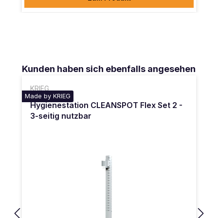
Produktgalerie überspringen
Kunden haben sich ebenfalls angesehen
KRIEG
Made by KRIEG
Hygienestation CLEANSPOT Flex Set 2 -
3-seitig nutzbar