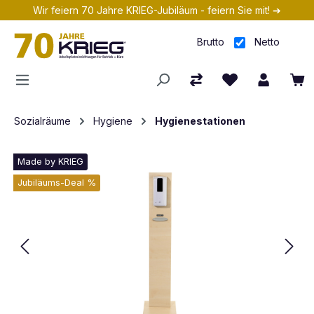
Wir feiern 70 Jahre KRIEG-Jubiläum - feiern Sie mit! ➔
Zum Hauptinhalt springen
Brutto
Netto
Sozialräume
Hygiene
Hygienestationen
Made by KRIEG
Jubiläums-Deal %