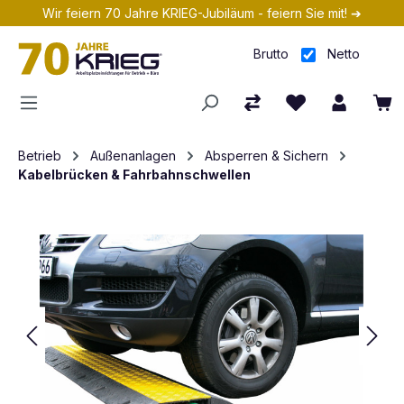
Wir feiern 70 Jahre KRIEG-Jubiläum - feiern Sie mit! ➔
Zum Hauptinhalt springen
Brutto
Netto
Betrieb
Außenanlagen
Absperren & Sichern
Kabelbrücken & Fahrbahnschwellen