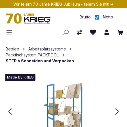
Wir feiern 70 Jahre KRIEG-Jubiläum - feiern Sie mit! ➔
Zum Hauptinhalt springen
Brutto
Netto
Betrieb
Arbeitsplatzsysteme
Packtischsystem PACKPOOL
STEP 6 Schneiden und Verpacken
Made by KRIEG