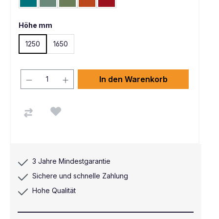
Wasserblau RAL 5021
Graugrün HF 0001
Resedagrün RAL 6011
Rotorange RAL 2001
Rubinrot RAL 3003
Höhe mm
1250
1650
In den Warenkorb
3 Jahre Mindestgarantie
Sichere und schnelle Zahlung
Hohe Qualität