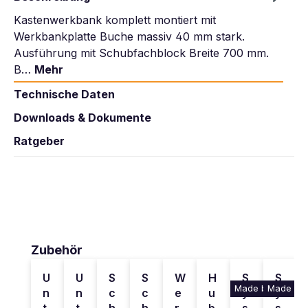
Kastenwerkbank komplett montiert mit
Werkbankplatte Buche massiv 40 mm stark.
Ausführung mit Schubfachblock Breite 700 mm.
B…
Mehr
Technische Daten
Downloads & Dokumente
Ratgeber
Produktgalerie überspringen
Zubehör
U
U
S
S
W
H
S
S
Made by KRIEG
Made by 
n
n
c
c
e
u
y
y