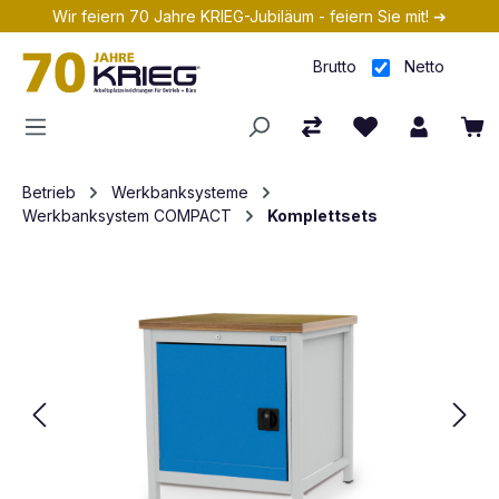
Wir feiern 70 Jahre KRIEG-Jubiläum - feiern Sie mit! ➔
Zum Hauptinhalt springen
Brutto
Netto
Betrieb
Werkbanksysteme
Werkbanksystem COMPACT
Komplettsets