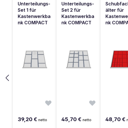
Unterteilungs-
Unterteilungs-
Schubfac
Set 1 für
Set 2 für
älter für
Kastenwerkba
Kastenwerkba
Kastenwe
nk COMPACT
nk COMPACT
nk COMP
39,20 €
45,70 €
48,70 €
netto
netto