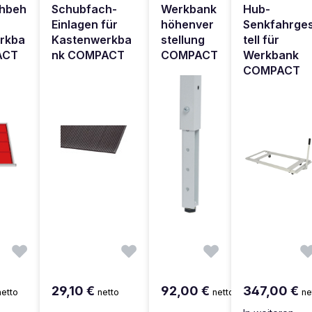
hbeh
Schubfach-
Werkbank
Hub-
Einlagen für
höhenver
Senkfahrge
rkba
Kastenwerkba
stellung
tell für
ACT
nk COMPACT
COMPACT
Werkbank
COMPACT
29,10 €
92,00 €
347,00 €
netto
netto
netto
ne