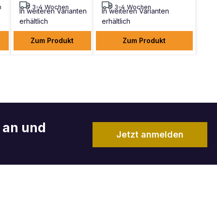
n
3-4 Wochen
3-4 Wochen
In weiteren Varianten
In weiteren Varianten
erhältlich
erhältlich
Zum Produkt
Zum Produkt
r an und
Jetzt anmelden