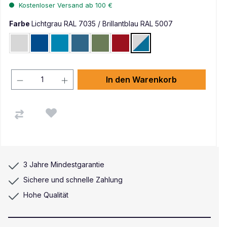
Kostenloser Versand ab 100 €
Farbe
Lichtgrau RAL 7035 / Brillantblau RAL 5007
Lichtgrau RAL 7035
Enzianblau RAL 5010
Lichtblau RAL 5012
Brillantblau RAL 5007
Resedagrün RAL 6011
Rubinrot RAL 3003
Lichtgrau RAL 7035 / Bril
In den Warenkorb
3 Jahre Mindestgarantie
Sichere und schnelle Zahlung
Hohe Qualität