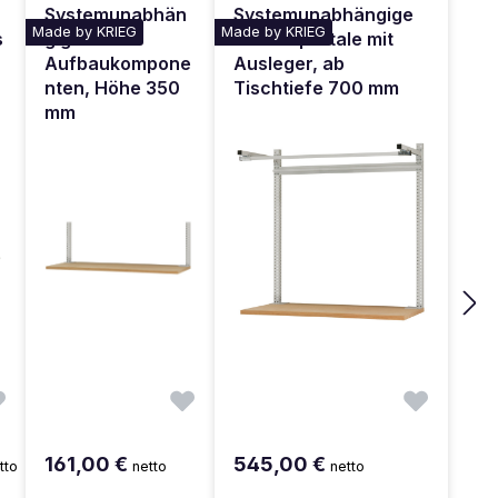
Systemunabhän
Systemunabhängige
Made by KRIEG
Made by KRIEG
s
gige
Aufbauportale mit
Aufbaukompone
Ausleger, ab
nten, Höhe 350
Tischtiefe 700 mm
mm
161,00 €
545,00 €
tto
netto
netto