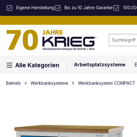
 Hauptinhalt springen
Zur Suche springen
Zur Hauptnavigation springen
Eigene Herstellung
Bis zu 10 Jahre Garantie
100.00
Arbeitsplatzsysteme
E
Alle Kategorien
Betrieb
Werkbanksysteme
Werkbanksystem COMPACT