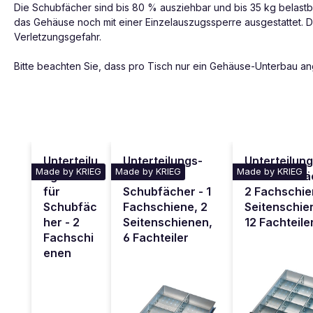
Die Schubfächer sind bis 80 % ausziehbar und bis 35 kg belastbar.
das Gehäuse noch mit einer Einzelauszugssperre ausgestattet. D
Verletzungsgefahr.
Bitte beachten Sie, dass pro Tisch nur ein Gehäuse-Unterbau a
Produktgalerie überspringen
Unterteilu
Unterteilungs-
Unterteilun
Made by KRIEG
Made by KRIEG
Made by KRIEG
ngs-Set
Set für
für Schubfä
für
Schubfächer - 1
2 Fachschie
Schubfäc
Fachschiene, 2
Seitenschie
her - 2
Seitenschienen,
12 Fachteile
Fachschi
6 Fachteiler
enen