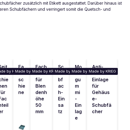
hubfächer zusätzlich mit Etikett ausgestattet. Darüber hinaus ist
reren Schubfächern und verringert somit die Quetsch- und
Seit
Fa
Fach
Sc
Mo
Anti-
de by KRIEG
Made by KRIEG
Made by KRIEG
Made by KRIEG
Made by KRIEG
Made by KRIEG
ens
ch
teiler
hu
os
Rutsch-
chie
sc
für
bf
gu
Einlage
nen
hie
Blen
ac
m
für
für
ne
denh
h-
mi
Gehäus
Fac
öhe
Ein
-
e-
hteil
50
sa
Ein
Schubfä
er
mm
tz
lag
cher
e