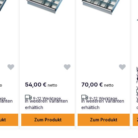
54,00 €
70,00 €
to
netto
netto
age
9-12 Werktage
9-12 Werktage
rianten
In weiteren Varianten
In weiteren Varianten
erhältlich
erhältlich
ukt
Zum Produkt
Zum Produkt