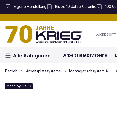
 Hauptinhalt springen
Zur Suche springen
Zur Hauptnavigation springen
Eigene Herstellung
Bis zu 10 Jahre Garantie
100.00
Arbeitsplatzsysteme
E
Alle Kategorien
Betrieb
Arbeitsplatzsysteme
Montagetischsystem ALU
Made by KRIEG