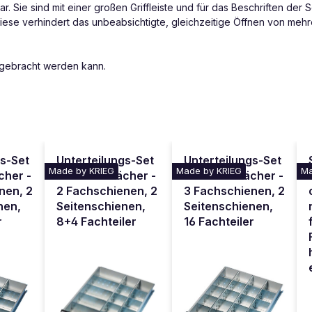
 Sie sind mit einer großen Griffleiste und für das Beschriften der Sc
iese verhindert das unbeabsichtigte, gleichzeitige Öffnen von meh
ngebracht werden kann.
gs-Set
Unterteilungs-Set
Unterteilungs-Set
Made by KRIEG
Made by KRIEG
Ma
cher -
für Schubfächer -
für Schubfächer -
nen, 2
2 Fachschienen, 2
3 Fachschienen, 2
nen,
Seitenschienen,
Seitenschienen,
r
8+4 Fachteiler
16 Fachteiler