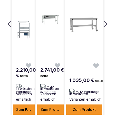
2.210,00
2.741,00 €
€
netto
netto
1.035,00 €
netto
9-12
9-12
In weiteren
In weiteren
Werktage
Werktage
9-12 Werktage
Varianten
Varianten
In weiteren
erhältlich
erhältlich
Varianten erhältlich
Zum Produkt
Zum Produkt
Zum Produkt