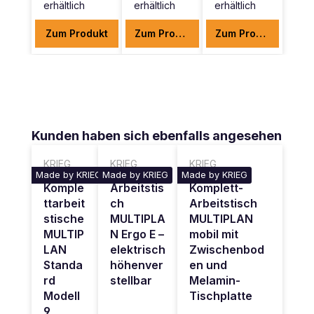
erhältlich
erhältlich
erhältlich
Zum Produkt
Zum Produkt
Zum Produkt
Produktgalerie überspringen
Kunden haben sich ebenfalls angesehen
KRIEG
KRIEG
KRIEG
Made by KRIEG
Made by KRIEG
Made by KRIEG
Komple
Arbeitstis
Komplett-
ttarbeit
ch
Arbeitstisch
stische
MULTIPLA
MULTIPLAN
MULTIP
N Ergo E –
mobil mit
LAN
elektrisch
Zwischenbod
Standa
höhenver
en und
rd
stellbar
Melamin-
Modell
Tischplatte
9