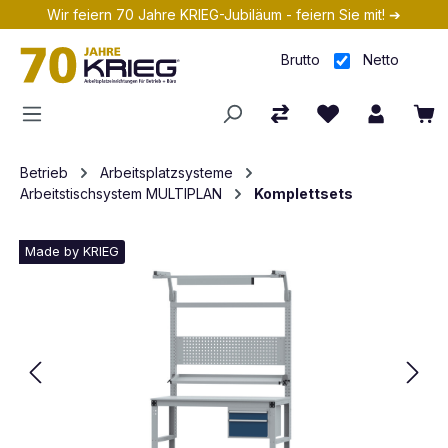
Wir feiern 70 Jahre KRIEG-Jubiläum - feiern Sie mit! ➔
Zum Hauptinhalt springen
Brutto
Netto
Betrieb
Arbeitsplatzsysteme
Arbeitstischsystem MULTIPLAN
Komplettsets
Made by KRIEG