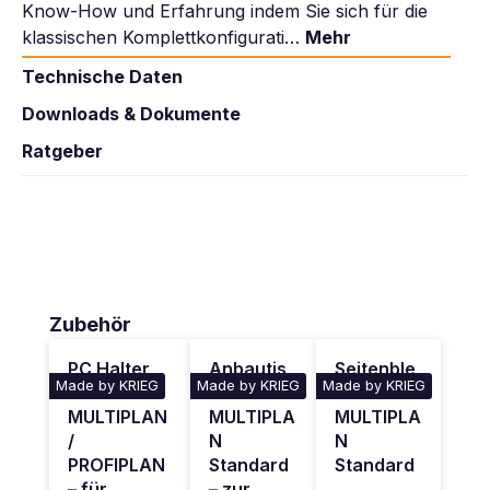
Know-How und Erfahrung indem Sie sich für die
klassischen Komplettkonfigurati…
Mehr
Technische Daten
Downloads & Dokumente
Ratgeber
Produktgalerie überspringen
Zubehör
PC Halter
Anbautis
Seitenble
Made by KRIEG
Made by KRIEG
Made by KRIEG
für
ch
nde für
MULTIPLAN
MULTIPLA
MULTIPLA
/
N
N
PROFIPLAN
Standard
Standard
– für
– zur