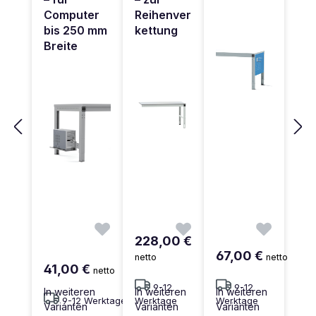
Computer
Reihenver
bis 250 mm
kettung
Breite
228,00 €
67,00 €
netto
netto
41,00 €
netto
9-12
9-12
In weiteren
In weiteren
In weiteren
9-12 Werktage
Werktage
Werktage
Varianten
Varianten
Varianten