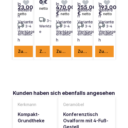
0 €
In
In
In
In
23,00 €
470,00
255,00
193,00
netto
weitere
weitere
weitere
weitere
€
€
€
netto
netto
netto
netto
n
n
n
n
3-4
Variante
Variante
Variante
Variante
3-4
Werktag
3-4
3-4
3-4
n
n
n
n
Werktage
e
Werktage
Werktage
Werktage
erhältlic
erhältlic
erhältlic
erhältlic
h
h
h
h
Zum Produkt
Zum Produkt
Zum Produkt
Zum Produkt
Zum Produkt
Produktgalerie überspringen
Kunden haben sich ebenfalls angesehen
Kerkmann
Geramöbel
Kompakt-
Konferenztisch
Grundtheke
Ovalform mit 4-Fuß-
Gestell