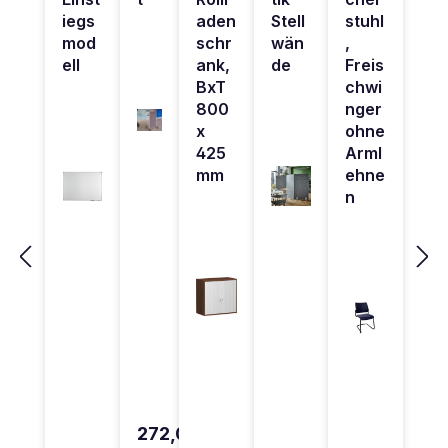
iegs
aden
Stell
stuhl
mod
schr
wän
,
ell
ank,
de
Freis
BxT
chwi
800
nger
x
ohne
425
Arml
mm
ehne
n
272,0