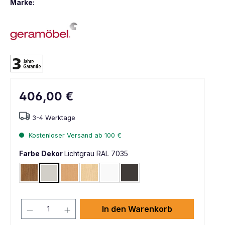
Marke:
406,00 €
3-4 Werktage
Kostenloser Versand ab 100 €
Farbe Dekor
Lichtgrau RAL 7035
Nussbaum
Lichtgrau RAL 7035
Buche hell
Ahorn
Weiß
Graphit
In den Warenkorb