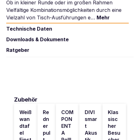
Ob in kleiner Runde oder im großen Rahmen
Vielfältige Kombinationsmöglichkeiten durch eine
Vielzahl von Tisch-Ausführungen e…
Mehr
Technische Daten
Downloads & Dokumente
Ratgeber
Produktgalerie überspringen
Zubehör
Weiß
Re
COM
DIVI
Klas
wan
dn
PON
smar
sisc
dtaf
er
ENT
t
her
el
pul
A
Akus
Besu
Einst
t
Rolll
tik
cher