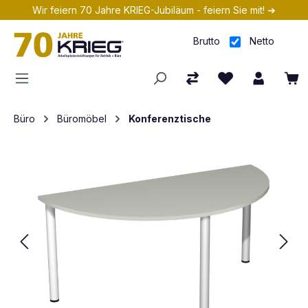
Wir feiern 70 Jahre KRIEG-Jubiläum - feiern Sie mit! ➔
Zum Hauptinhalt springen
Brutto
Netto
Büro
Büromöbel
Konferenztische