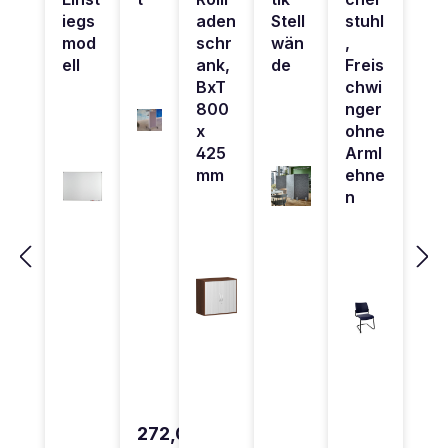
iegs
aden
Stell
stuhl
mod
schr
wän
,
ell
ank,
de
Freis
BxT
chwi
800
nger
x
ohne
425
Arml
mm
ehne
n
272,0