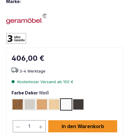
Marke:
406,00 €
3-4 Werktage
Kostenloser Versand ab 100 €
Farbe Dekor
Weiß
Nussbaum
Lichtgrau RAL 7035
Buche hell
Ahorn
Weiß
Graphit
In den Warenkorb