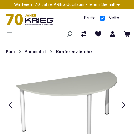
Wir feiern 70 Jahre KRIEG-Jubiläum - feiern Sie mit! ➔
Zum Hauptinhalt springen
Brutto
Netto
Büro
Büromöbel
Konferenztische