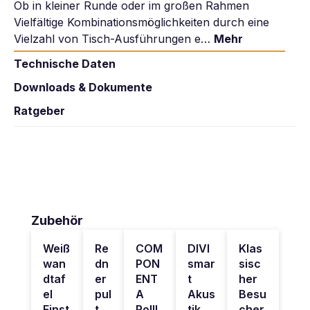
Ob in kleiner Runde oder im großen Rahmen
Vielfältige Kombinationsmöglichkeiten durch eine
Vielzahl von Tisch-Ausführungen e…
Mehr
Technische Daten
Downloads & Dokumente
Ratgeber
Produktgalerie überspringen
Zubehör
Weiß
Re
COM
DIVI
Klas
wan
dn
PON
smar
sisc
dtaf
er
ENT
t
her
el
pul
A
Akus
Besu
Einst
t
Rolll
tik
cher