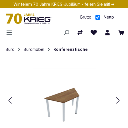
Wir feiern 70 Jahre KRIEG-Jubiläum - feiern Sie mit! ➔
Zum Hauptinhalt springen
Brutto
Netto
Büro
Büromöbel
Konferenztische