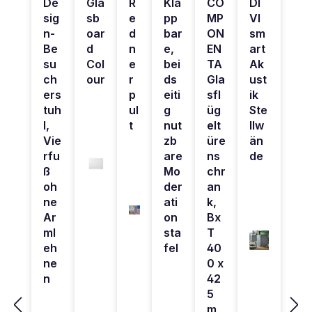
De
Gla
R
Kla
CO
DI
sig
sb
e
pp
MP
VI
n-
oar
d
bar
ON
sm
Be
d
n
e,
EN
art
su
Col
e
bei
TA
Ak
ch
our
r
ds
Gla
ust
ers
p
eiti
sfl
ik
tuh
ul
g
üg
Ste
l,
t
nut
elt
llw
Vie
zb
üre
än
rfu
are
ns
de
ß
Mo
chr
oh
der
an
ne
ati
k,
Ar
on
Bx
ml
sta
T
eh
fel
40
ne
0 x
n
42
5
m