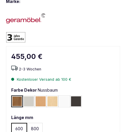
Marke:
455,00 €
2-3 Wochen
Kostenloser Versand ab 100 €
Farbe Dekor
Nussbaum
Nussbaum
Lichtgrau RAL 7035
Buche hell
Ahorn
Weiß
Graphit
Länge mm
600
800