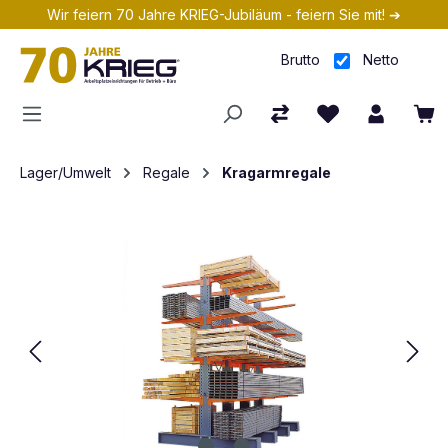
Wir feiern 70 Jahre KRIEG-Jubiläum - feiern Sie mit! ➔
Zum Hauptinhalt springen
Brutto
Netto
Lager/Umwelt
Regale
Kragarmregale