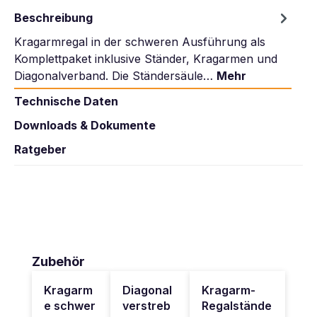
Beschreibung
Kragarmregal in der schweren Ausführung als
Komplettpaket inklusive Ständer, Kragarmen und
Diagonalverband. Die Ständersäule…
Mehr
Technische Daten
Downloads & Dokumente
Ratgeber
Produktgalerie überspringen
Zubehör
Kragarm
Diagonal
Kragarm-
e schwer
verstreb
Regalstände