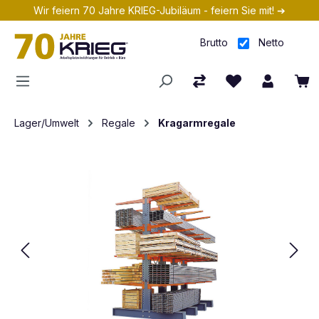
Wir feiern 70 Jahre KRIEG-Jubiläum - feiern Sie mit! ➔
Zum Hauptinhalt springen
Brutto
Netto
Lager/Umwelt
Regale
Kragarmregale