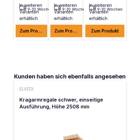
In weiteren
In weiteren
In weiteren
9-10 Wochen
9-10 Wochen
9-10 Wochen
Varianten
Varianten
Varianten
erhältlich
erhältlich
erhältlich
Zum Produkt
Zum Produkt
Zum Produkt
Produktgalerie überspringen
Kunden haben sich ebenfalls angesehen
ELVEDI
Kragarmregale schwer, einseitige
Ausführung, Höhe 2508 mm