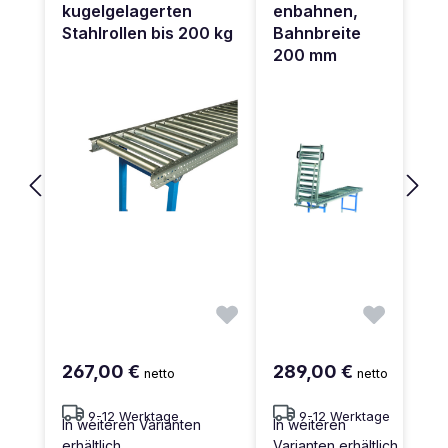
kugelgelagerten
enbahnen,
Stahlrollen bis 200 kg
Bahnbreite
200 mm
267,00 €
289,00 €
netto
netto
9-12 Werktage
9-12 Werktage
In weiteren Varianten
In weiteren
erhältlich
Varianten erhältlich