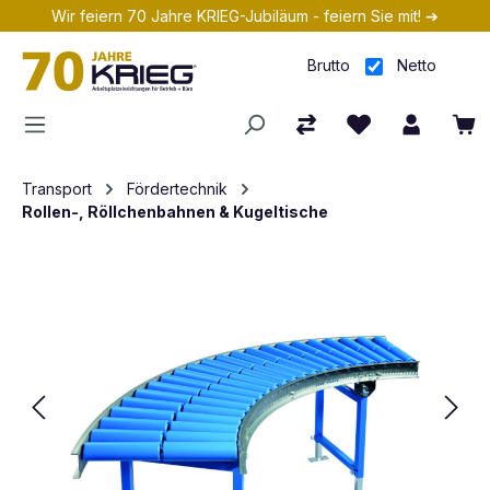
Wir feiern 70 Jahre KRIEG-Jubiläum - feiern Sie mit! ➔
Zum Hauptinhalt springen
Brutto
Netto
Transport
Fördertechnik
Rollen-, Röllchenbahnen & Kugeltische