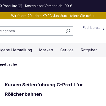
0 Produkte
Kostenloser Versand ab 100 €
Wir feiern 70 Jahre KRIEG-Jubiläum - feiern Sie mit! ➔
Fachberatung
igene Herstellung
Marken
Service
Ratgeber
ugeltische
Kurven Seitenführung C-Profil für
Röllchenbahnen