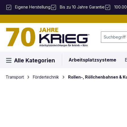
 Hauptinhalt springen
Zur Suche springen
Zur Hauptnavigation springen
Eigene Herstellung
Bis zu 10 Jahre Garantie
100.00
Arbeitsplatzsysteme
E
Alle Kategorien
Transport
Fördertechnik
Rollen-, Röllchenbahnen & K