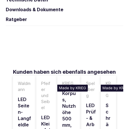
Downloads & Dokumente
Ratgeber
Produktgalerie überspringen
Kunden haben sich ebenfalls angesehen
Waldm
Pfeif
KRIEG
Spel
KR
Made by KRIEG
Made by KRIE
ann
er
sber
IE
Korpu
und
g
G
LED
s,
Seib
LED
S
Seite
Nutzh
el
Prüf
c
n-
öhe
LED
- &
hr
Langf
500
Klei
Arb
ä
eldle
mm,