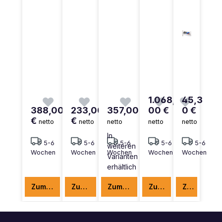
1.068,
45,3
388,00
233,00
357,00 €
00 €
0 €
€
€
netto
netto
netto
netto
netto
In
5-6
5-6
5-6
5-6
5-6
weiteren
Wochen
Wochen
Wochen
Wochen
Wochen
Varianten
erhältlich
Zum Produkt
Zum Produkt
Zum Produkt
Zum Produkt
Zum Produkt