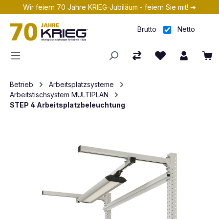
Wir feiern 70 Jahre KRIEG-Jubiläum - feiern Sie mit! ➔
Zum Hauptinhalt springen
Brutto
Netto
Betrieb
Arbeitsplatzsysteme
Arbeitstischsystem MULTIPLAN
STEP 4 Arbeitsplatzbeleuchtung