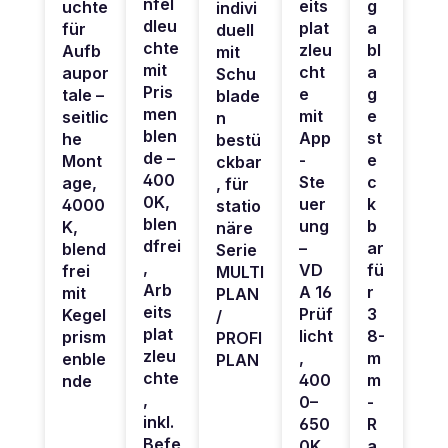
nfel
eits
g
uchte
indivi
dleu
plat
a
für
duell
chte
zleu
bl
Aufb
mit
mit
cht
a
aupor
Schu
Pris
e
g
tale –
blade
men
mit
e
seitlic
n
blen
App
st
he
bestü
de –
-
e
Mont
ckbar
400
Ste
c
age,
, für
0K,
uer
k
4000
statio
blen
ung
b
K,
näre
dfrei
–
ar
blend
Serie
,
VD
fü
frei
MULTI
Arb
A 16
r
mit
PLAN
eits
Prüf
3
Kegel
/
plat
licht
8-
prism
PROFI
zleu
,
m
enble
PLAN
chte
400
m
nde
,
0–
-
inkl.
650
R
Befe
0K,
a