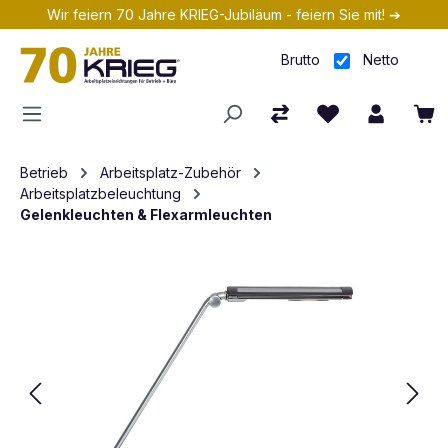
Wir feiern 70 Jahre KRIEG-Jubiläum - feiern Sie mit! ➔
Zum Hauptinhalt springen
Brutto
Netto
Betrieb
Arbeitsplatz-Zubehör
Arbeitsplatzbeleuchtung
Gelenkleuchten & Flexarmleuchten