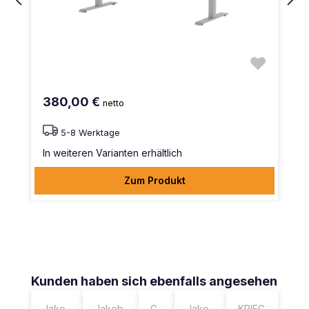
380,00 €
netto
5-8 Werktage
In weiteren Varianten erhältlich
Zum Produkt
Produktgalerie überspringen
Kunden haben sich ebenfalls angesehen
Jako
Jakob
G
Jako
KRIEG