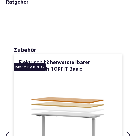
Ratgeber
Produktgalerie überspringen
Zubehör
Elektrisch höhenverstellbarer
Made by KRIEG
Schreibtisch TOPFIT Basic