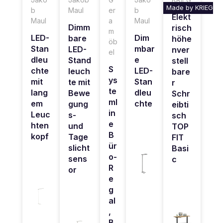
Made by KRIEG
b
Maul
er
b
Elekt
Maul
a
Maul
Dimm
risch
m
LED-
Dim
bare
höhe
öb
Stan
mbar
LED-
nver
el
dleu
e
Stand
stell
S
chte
LED-
leuch
bare
ys
mit
Stan
te mit
r
te
lang
dleu
Bewe
Schr
ml
em
chte
gung
eibti
in
Leuc
s-
sch
e
hten
und
TOP
B
kopf
Tage
FIT
ür
slicht
Basi
o-
sens
c
R
or
e
g
al
,
B