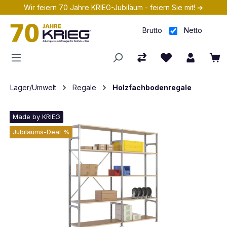
Wir feiern 70 Jahre KRIEG-Jubiläum - feiern Sie mit! ➔
Zum Hauptinhalt springen
Brutto
Netto
Lager/Umwelt
Regale
Holzfachbodenregale
Made by KRIEG
Jubiläums-Deal %