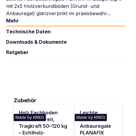
mit 2x5 Holzverbundböden (Grund- und
Anbauregal) glanzverzinkt im praxisbewähr…
Mehr
Technische Daten
Downloads & Dokumente
Ratgeber
Produktgalerie überspringen
Zubehör
Holz Fachboden
Leichte
Made by KRIEG
Made by KRIEG
1000 mm breit,
Fachboden
Tragkraft 50–120 kg
Anbauregale
– Echtholz-
PLANAFIX