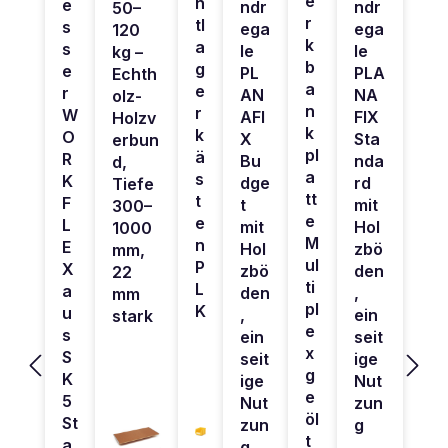
e
h
e
ndr
ndr
50–
r
tl
s
ega
ega
120
k
a
s
le
le
kg –
b
g
e
PL
PLA
Echth
a
e
r
AN
NA
olz-
n
r
W
AFI
FIX
Holzv
k
k
O
X
Sta
erbun
pl
ä
R
Bu
nda
d,
a
s
K
dge
rd
Tiefe
tt
t
F
t
mit
300–
e
e
L
mit
Hol
1000
M
n
E
Hol
zbö
mm,
ul
P
X
zbö
den
22
ti
L
a
den
,
mm
pl
K
u
,
ein
stark
e
s
ein
seit
x
S
seit
ige
g
K
ige
Nut
e
5
Nut
zun
öl
St
zun
g
t
a
g