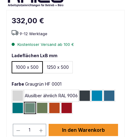
332,00 €
9-12 Werktage
Kostenloser Versand ab 100 €
Ladeflächen LxB mm
1000 x 500
1250 x 500
Farbe
Graugrün HF 0001
Alusilber ähnlich RAL 9006
Lichtgrau RAL 7035
Anthrazit RAL 7016
Lichtblau RAL 5012
Brillantblau 
Wasserblau RAL 5021
Graugrün HF 0001
Resedagrün RAL 6011
Rotorange RAL 2001
Rubinrot RAL 3003
In den Warenkorb