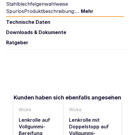
Stahlblechfelgenwahlweise
SpurlosProduktbeschreibung:…
Mehr
Technische Daten
Downloads & Dokumente
Ratgeber
Produktgalerie überspringen
Kunden haben sich ebenfalls angesehen
Wicke
Wicke
Lenkrolle auf
Lenkrolle mit
Vollgummi-
Doppelstopp auf
Bereifung
Vollgummi-