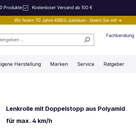
0 Produkte
Kostenloser Versand ab 100 €
Wir feiern 70 Jahre KRIEG-Jubiläum - feiern Sie mit! ➔
Fachberatung
igene Herstellung
Marken
Service
Ratgeber
Lenkrolle mit Doppelstopp aus Polyamid
für max. 4 km/h