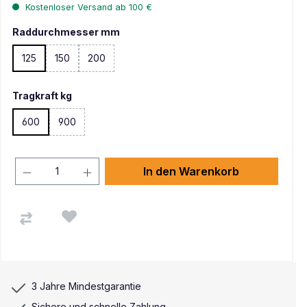
Kostenloser Versand ab 100 €
Raddurchmesser mm
125
150
200
(Diese Option ist zurzeit nicht verfügbar. )
(Diese Option ist zurzeit nicht verfügbar. )
Tragkraft kg
600
900
(Diese Option ist zurzeit nicht verfügbar. )
In den Warenkorb
3 Jahre Mindestgarantie
Sichere und schnelle Zahlung