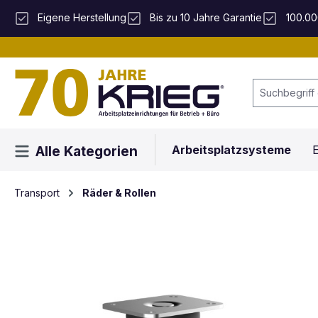
 Hauptinhalt springen
Zur Suche springen
Zur Hauptnavigation springen
Eigene Herstellung
Bis zu 10 Jahre Garantie
100.00
Arbeitsplatzsysteme
E
Alle Kategorien
Transport
Räder & Rollen