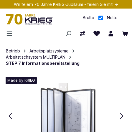
Wir feiern 70 Jahre KRIEG-Jubiläum - feiern Sie mit! ➔
Zum Hauptinhalt springen
Brutto
Netto
Betrieb
Arbeitsplatzsysteme
Arbeitstischsystem MULTIPLAN
STEP 7 Informationsbereitstellung
Made by KRIEG