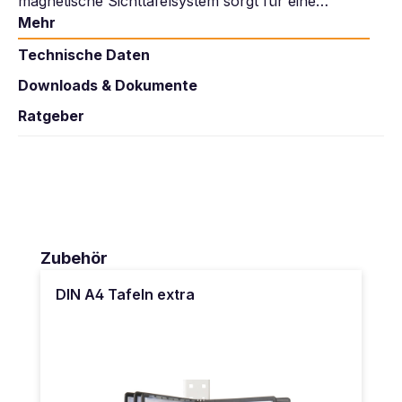
magnetische Sichttafelsystem sorgt für eine…
Mehr
Technische Daten
Downloads & Dokumente
Ratgeber
Produktgalerie überspringen
Zubehör
DIN A4 Tafeln extra