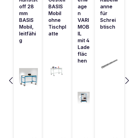
off 28
BASIS
age
anne
mm
Mobil
n
für
BASIS
ohne
VARI
Schrei
Mobil,
Tischpl
MOB
btisch
leitfähi
atte
IL
g
mit 4
Lade
fläc
hen