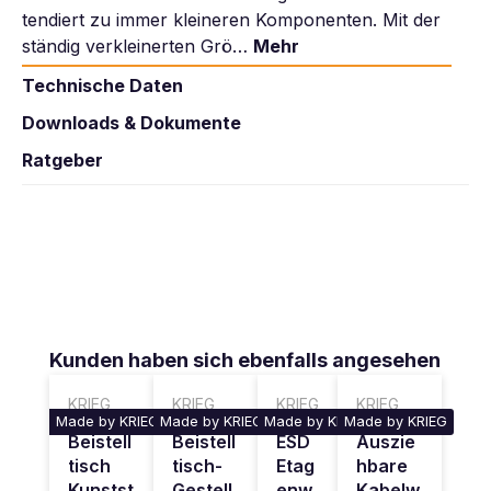
tendiert zu immer kleineren Komponenten. Mit der
ständig verkleinerten Grö…
Mehr
Technische Daten
Downloads & Dokumente
Ratgeber
Produktgalerie überspringen
Kunden haben sich ebenfalls angesehen
KRIEG
KRIEG
KRIEG
KRIEG
Made by KRIEG
Made by KRIEG
Made by KRIEG
Made by KRIEG
Beistell
Beistell
ESD
Auszie
tisch
tisch-
Etag
hbare
Kunstst
Gestell
enw
Kabelw