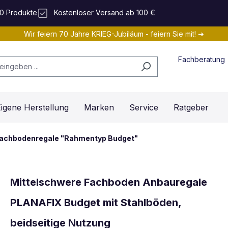
0 Produkte
Kostenloser Versand ab 100 €
Wir feiern 70 Jahre KRIEG-Jubiläum - feiern Sie mit! ➔
Fachberatung
igene Herstellung
Marken
Service
Ratgeber
fachbodenregale "Rahmentyp Budget"
Mittelschwere Fachboden Anbauregale
PLANAFIX Budget mit Stahlböden,
beidseitige Nutzung