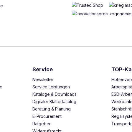
Service
TOP-Ka
Newsletter
Höhenvers
ze
Service Leistungen
Arbeitspl
Kataloge & Downloads
ESD-Arbei
Digitaler Blätterkatalog
Werkbank
Beratung & Planung
Stahlschr
E-Procurement
Regalsys
Ratgeber
Transport
Widerrufsrecht