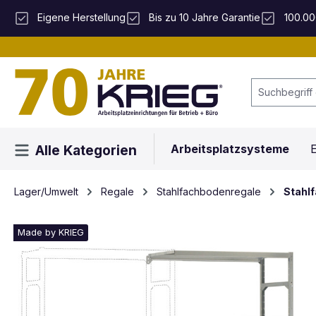
 Hauptinhalt springen
Zur Suche springen
Zur Hauptnavigation springen
Eigene Herstellung
Bis zu 10 Jahre Garantie
100.00
Arbeitsplatzsysteme
E
Alle Kategorien
Lager/Umwelt
Regale
Stahlfachbodenregale
Stahl
Made by KRIEG