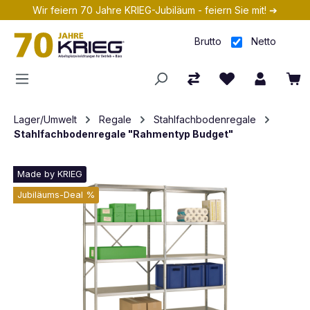
Wir feiern 70 Jahre KRIEG-Jubiläum - feiern Sie mit! ➔
Zum Hauptinhalt springen
Brutto
Netto
Lager/Umwelt
Regale
Stahlfachbodenregale
Stahlfachbodenregale "Rahmentyp Budget"
Made by KRIEG
Jubiläums-Deal %