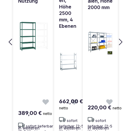
en,
Nutzung
alen, Höhe
Höhe
2000 mm
2500
mm, 4
Ebenen
662,00 €
220,00 €
netto
netto
389,00 €
netto
sofort
sofort
sofort lieferbar
lieferbar (2-5
lieferbar (2-5
In weiteren
In weiteren
In weiteren