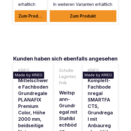
erhältlich
In weiteren Varianten erhältlich
Zum Produkt
Zum Produkt
Produktgalerie überspringen
Kunden haben sich ebenfalls angesehen
KRIEG
Schulte
KRIEG
Made by KRIEG
Made by KRIEG
Lagertec
Mittelschwer
Komplett-
hnik
e Fachboden
Fachbode
Weitsp
Grundregale
nregal
ann-
PLANAFIX
SMARTFA
Grundr
Premium
CTS,
egal mit
Color, Höhe
Grundrega
Stahlbl
2000 mm,
l mit
echböd
beidseitige
Anbaureg