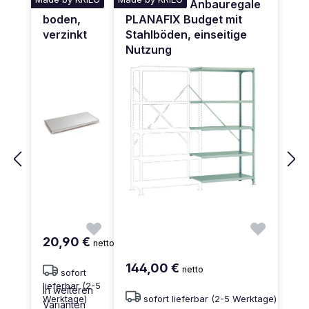
Stahlfach
Fachboden Anbauregale
boden,
PLANAFIX Budget mit
verzinkt
Stahlböden, einseitige
Nutzung
20,90 €
netto
144,00 €
netto
sofort
lieferbar (2-5
In weiteren
Werktage)
sofort lieferbar (2-5 Werktage)
Varianten