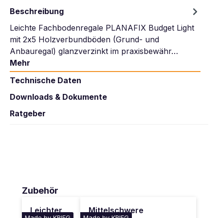
Beschreibung
Leichte Fachbodenregale PLANAFIX Budget Light
mit 2x5 Holzverbundböden (Grund- und
Anbauregal) glanzverzinkt im praxisbewähr…
Mehr
Technische Daten
Downloads & Dokumente
Ratgeber
Produktgalerie überspringen
Zubehör
Leichter
Mittelschwere
Made by KRIEG
Made by KRIEG