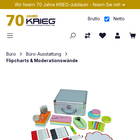
Wir feiern 70 Jahre KRIEG-Jubiläum - feiern Sie mit! ➔
Zum Hauptinhalt springen
Brutto
Netto
Büro
Büro-Ausstattung
Flipcharts & Moderationswände