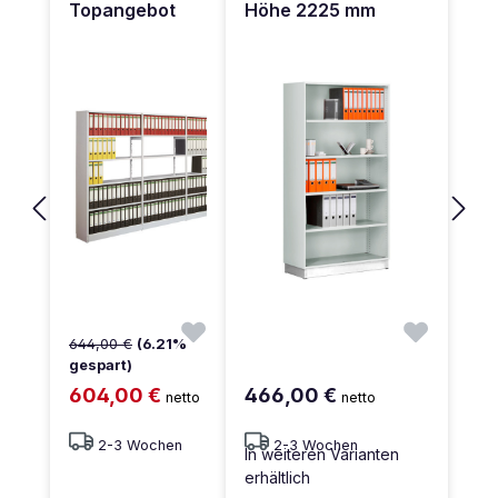
Topangebot
Höhe 2225 mm
644,00 €
(6.21%
gespart)
604,00 €
466,00 €
netto
netto
2-3 Wochen
2-3 Wochen
In weiteren Varianten
erhältlich