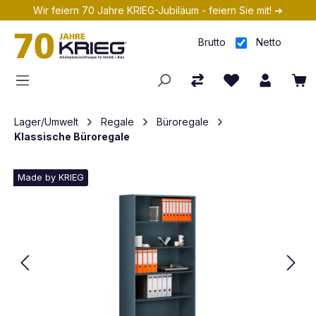
Wir feiern 70 Jahre KRIEG-Jubiläum - feiern Sie mit! ➔
Zum Hauptinhalt springen
Brutto
Netto
Lager/Umwelt
Regale
Büroregale
Klassische Büroregale
Made by KRIEG