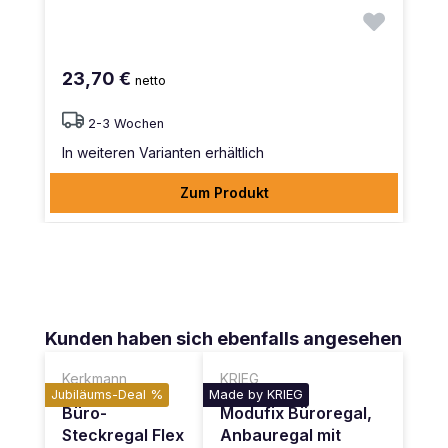
23,70 €
netto
2-3 Wochen
In weiteren Varianten erhältlich
Zum Produkt
Produktgalerie überspringen
Kunden haben sich ebenfalls angesehen
Kerkmann
KRIEG
Jubiläums-Deal %
Made by KRIEG
Büro-
Modufix Büroregal,
Steckregal Flex
Anbauregal mit