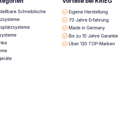
tegorien
Vorteile bei KRIEG
tellbare Schreibtische
Eigene Herstellung
atzsysteme
70 Jahre Erfahrung
tsplatzsysteme
Made in Germany
systeme
Bis zu 10 Jahre Garantie
änke
Über 130 TOP-Marken
teme
geräte