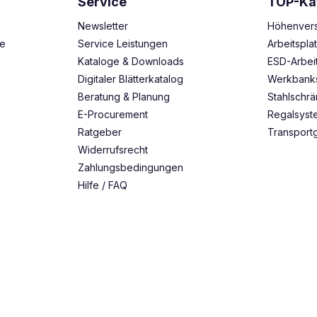
Service
TOP-Ka
Newsletter
Höhenvers
ze
Service Leistungen
Arbeitspl
Kataloge & Downloads
ESD-Arbei
Digitaler Blätterkatalog
Werkbank
Beratung & Planung
Stahlschr
E-Procurement
Regalsys
Ratgeber
Transport
Widerrufsrecht
Zahlungsbedingungen
Hilfe / FAQ