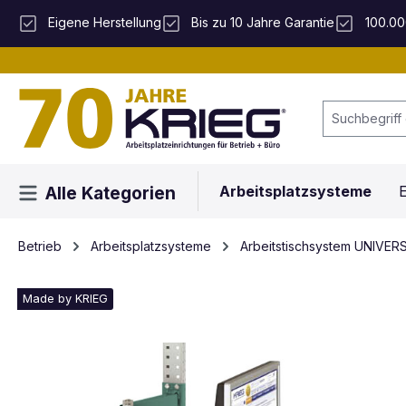
 Hauptinhalt springen
Zur Suche springen
Zur Hauptnavigation springen
Eigene Herstellung
Bis zu 10 Jahre Garantie
100.00
Arbeitsplatzsysteme
E
Alle Kategorien
Betrieb
Arbeitsplatzsysteme
Arbeitstischsystem UNIVER
Made by KRIEG