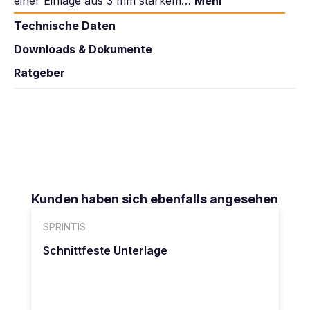
einer Einlage aus 3 mm starkem…
Mehr
Technische Daten
Downloads & Dokumente
Ratgeber
Produktgalerie überspringen
Kunden haben sich ebenfalls angesehen
SPRINTIS
Schnittfeste Unterlage