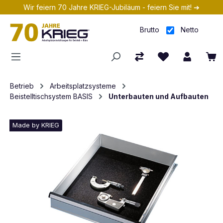
Wir feiern 70 Jahre KRIEG-Jubiläum - feiern Sie mit! ➔
Zum Hauptinhalt springen
Brutto
Netto
Betrieb
Arbeitsplatzsysteme
Beistelltischsystem BASIS
Unterbauten und Aufbauten
Made by KRIEG