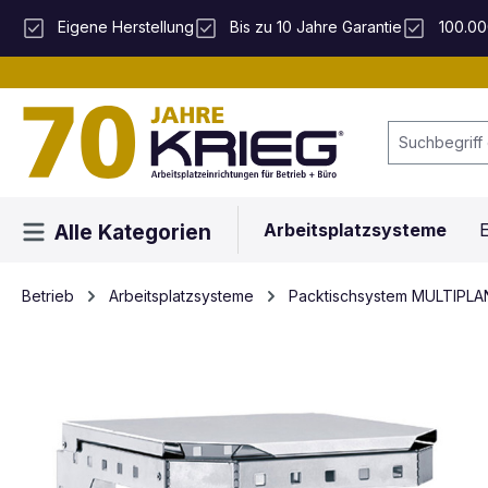
 Hauptinhalt springen
Zur Suche springen
Zur Hauptnavigation springen
Eigene Herstellung
Bis zu 10 Jahre Garantie
100.00
Arbeitsplatzsysteme
E
Alle Kategorien
Betrieb
Arbeitsplatzsysteme
Packtischsystem MULTIPLA