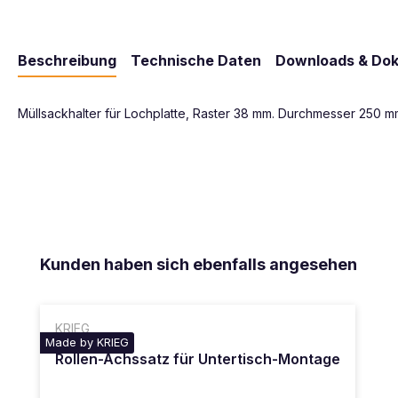
Beschreibung
Technische Daten
Downloads & Do
Müllsackhalter für Lochplatte, Raster 38 mm. Durchmesser 250 m
Produktgalerie überspringen
Kunden haben sich ebenfalls angesehen
KRIEG
Made by KRIEG
Rollen-Achssatz für Untertisch-Montage