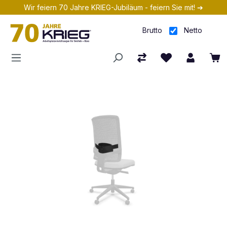
Wir feiern 70 Jahre KRIEG-Jubiläum - feiern Sie mit! ➔
Zum Hauptinhalt springen
Brutto
Netto