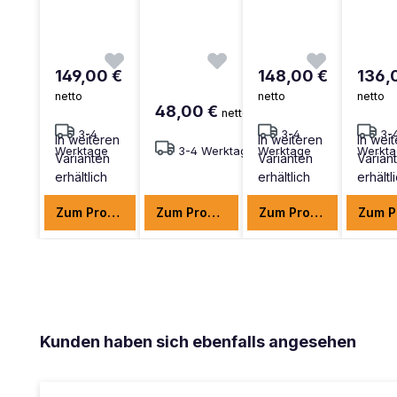
149,00 €
148,00 €
136,
netto
netto
netto
48,00 €
netto
3-4
3-4
3-
In weiteren
In weiteren
In wei
Werktage
3-4 Werktage
Werktage
Werkt
Varianten
Varianten
Varian
erhältlich
erhältlich
erhältl
Zum Produkt
Zum Produkt
Zum Produkt
Produktgalerie überspringen
Kunden haben sich ebenfalls angesehen