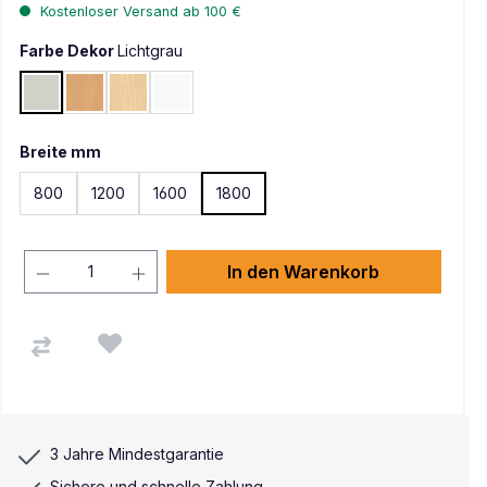
Kostenloser Versand ab 100 €
Farbe Dekor
Lichtgrau
Lichtgrau
Buche
Ahorn
Weiß
Breite mm
800
1200
1600
1800
In den Warenkorb
3 Jahre Mindestgarantie
Sichere und schnelle Zahlung