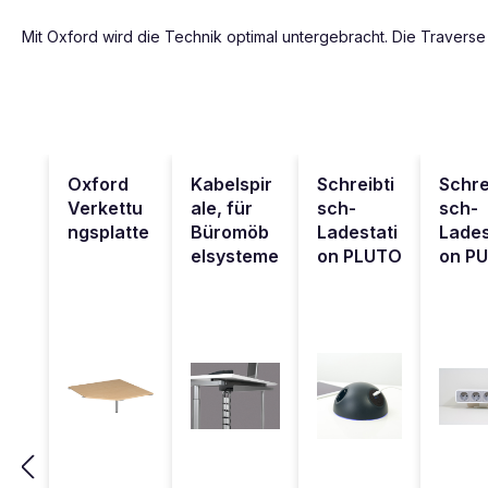
Mit Oxford wird die Technik optimal untergebracht. Die Traverse i
Produktgalerie überspringen
Oxford
Kabelspir
Schreibti
Schre
Verkettu
ale, für
sch-
sch-
ngsplatte
Büromöb
Ladestati
Lades
elsysteme
on PLUTO
on P