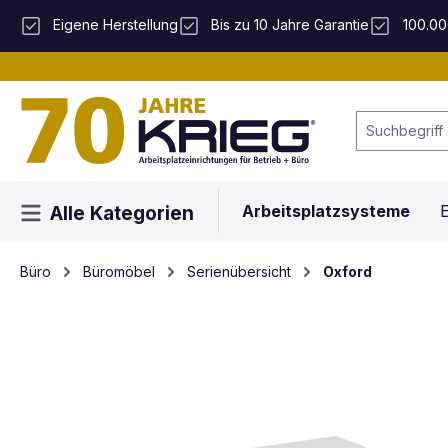
 Hauptinhalt springen
Zur Suche springen
Zur Hauptnavigation springen
Eigene Herstellung
Bis zu 10 Jahre Garantie
100.00
Arbeitsplatzsysteme
E
Alle Kategorien
Büro
Büromöbel
Serienübersicht
Oxford