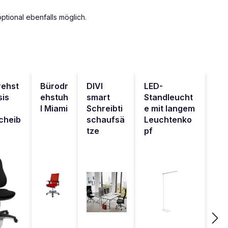
optional ebenfalls möglich.
rehst
Bürodr
DIVI
LED-
sis
ehstuh
smart
Standleucht
l Miami
Schreibti
e mit langem
cheib
schaufsä
Leuchtenko
tze
pf