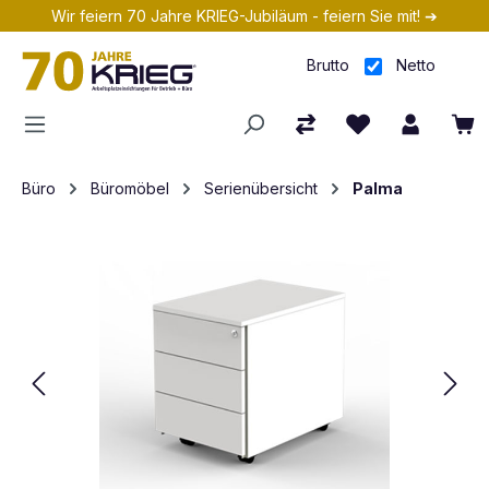
Wir feiern 70 Jahre KRIEG-Jubiläum - feiern Sie mit! ➔
Zum Hauptinhalt springen
Brutto
Netto
Büro
Büromöbel
Serienübersicht
Palma