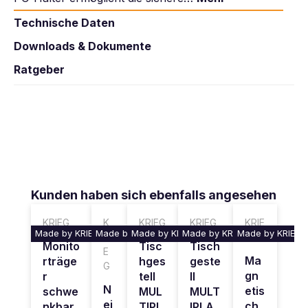
Technische Daten
Downloads & Dokumente
Ratgeber
Produktgalerie überspringen
Kunden haben sich ebenfalls angesehen
KRIEG
K
KRIEG
KRIEG
KRIE
Made by KRIEG
Made by KRIEG
Made by KRIEG
Made by KRIEG
Made by KRIEG
RI
G
Monito
Tisc
Tisch
E
Ma
rträge
hges
geste
G
gn
r
tell
ll
N
etis
schwe
MUL
MULT
ei
ch
nkbar
TIPL
IPLA