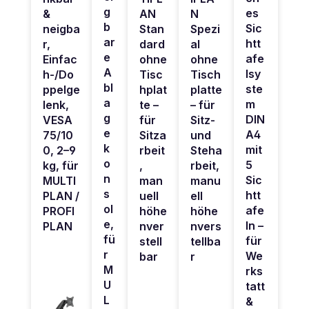
g
es
&
AN
N
b
Sic
neigba
Stan
Spezi
ar
htt
r,
dard
al
e
afe
Einfac
ohne
ohne
A
lsy
h-/Do
Tisc
Tisch
bl
ste
ppelge
hplat
platte
a
m
lenk,
te –
– für
g
DIN
VESA
für
Sitz-
e
A4
75/10
Sitza
und
k
mit
0, 2–9
rbeit
Steha
o
5
kg, für
,
rbeit,
n
Sic
MULTI
man
manu
s
htt
PLAN /
uell
ell
ol
afe
PROFI
höhe
höhe
e,
ln –
PLAN
nver
nvers
fü
für
stell
tellba
r
We
bar
r
M
rks
U
tatt
L
&