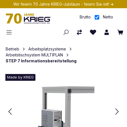
Wir feiern 70 Jahre KRIEG-Jubiläum - feiern Sie mit! ➔
Zum Hauptinhalt springen
Brutto
Netto
Betrieb
Arbeitsplatzsysteme
Arbeitstischsystem MULTIPLAN
STEP 7 Informationsbereitstellung
Made by KRIEG