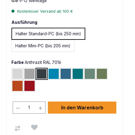
9-12 Werktage
Kostenloser Versand ab 100 €
Ausführung
Halter Standard-PC (bis 250 mm)
Halter Mini-PC (bis 205 mm)
Farbe
Anthrazit RAL 7016
Lichtgrau RAL 7035
Alusilber ähnlich RAL 9006
Anthrazit RAL 7016
Lichtblau RAL 5012
Brillantblau RAL 5007
Wasserblau RAL 5021
Graugrün HF 0001
Resedagrün RAL 
Rotorange RAL 2001
Rubinrot RAL 3003
In den Warenkorb