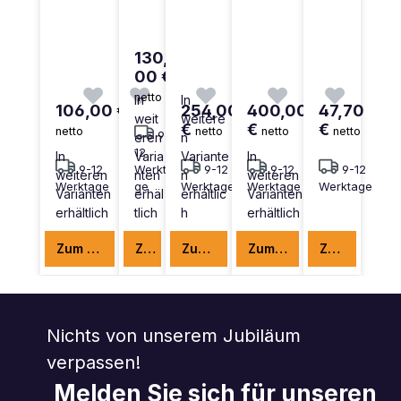
130,
00 €
netto
In
In
106,00 €
254,00
400,00
47,70
weit
weitere
€
€
€
netto
netto
netto
netto
9-
eren
n
12
In
Varia
Variante
In
9-12
Werkta
9-12
9-12
9-12
weiteren
nten
n
weiteren
Werktage
ge
Werktage
Werktage
Werktage
Varianten
erhäl
erhältlic
Varianten
erhältlich
tlich
h
erhältlich
Zum Produkt
Zum Produkt
Zum Produkt
Zum Produkt
Zum Produkt
Nichts von unserem Jubiläum
verpassen!
Melden Sie sich für unseren