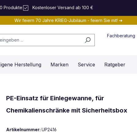
0 Produkte
Kostenloser Versand ab 100 €
Wir feiern 70 Jahre KRIEG-Jubiläum - feiern Sie mit! ➔
Fachberatung
igene Herstellung
Marken
Service
Ratgeber
PE-Einsatz für Einlegewanne, für
Chemikalienschränke mit Sicherheitsbox
Artikelnummer:
UP2416