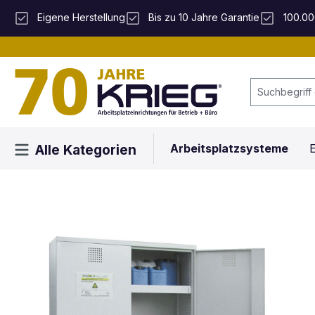
 Hauptinhalt springen
Zur Suche springen
Zur Hauptnavigation springen
Eigene Herstellung
Bis zu 10 Jahre Garantie
100.00
Arbeitsplatzsysteme
E
Alle Kategorien