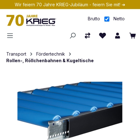
Wir feiern 70 Jahre KRIEG-Jubiläum - feiern Sie mit! ➔
Zum Hauptinhalt springen
Brutto
Netto
Transport
Fördertechnik
Rollen-, Röllchenbahnen & Kugeltische