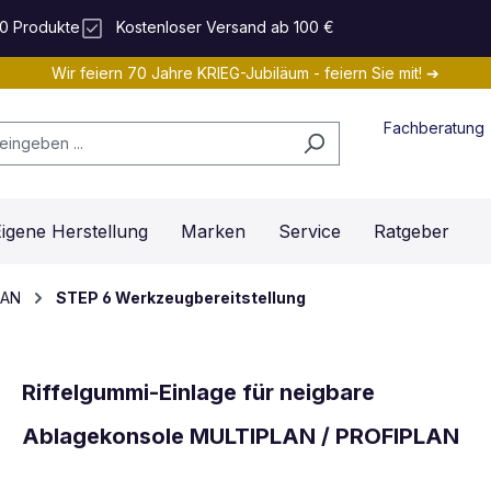
0 Produkte
Kostenloser Versand ab 100 €
Wir feiern 70 Jahre KRIEG-Jubiläum - feiern Sie mit! ➔
Fachberatung
igene Herstellung
Marken
Service
Ratgeber
LAN
STEP 6 Werkzeugbereitstellung
Riffelgummi-Einlage für neigbare
Ablagekonsole MULTIPLAN / PROFIPLAN