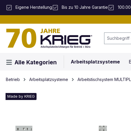
 Hauptinhalt springen
Zur Suche springen
Zur Hauptnavigation springen
Eigene Herstellung
Bis zu 10 Jahre Garantie
100.00
Arbeitsplatzsysteme
E
Alle Kategorien
Betrieb
Arbeitsplatzsysteme
Arbeitstischsystem MULTIP
Made by KRIEG