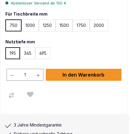
Kostenloser Versand ab 100 €
Für Tischbreite mm
750
1000
1250
1500
1750
2000
Nutztiefe mm
195
345
495
In den Warenkorb
3 Jahre Mindestgarantie
Sichere und schnelle Zahlung