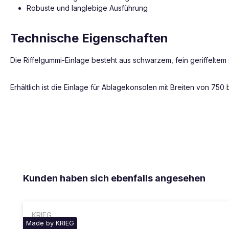
Robuste und langlebige Ausführung
Technische Eigenschaften
Die Riffelgummi-Einlage besteht aus schwarzem, fein geriffeltem
Erhältlich ist die Einlage für Ablagekonsolen mit Breiten von 75
Produktgalerie überspringen
Kunden haben sich ebenfalls angesehen
KRIEG
Made by KRIEG