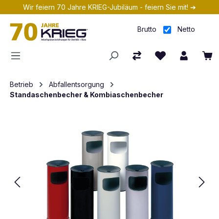
Wir feiern 70 Jahre KRIEG-Jubiläum - feiern Sie mit! ➔
Zum Hauptinhalt springen
Brutto
Netto
Betrieb
Abfallentsorgung
Standaschenbecher & Kombiaschenbecher