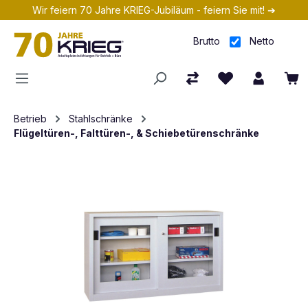
Wir feiern 70 Jahre KRIEG-Jubiläum - feiern Sie mit! ➔
Zum Hauptinhalt springen
Brutto
Netto
Betrieb
Stahlschränke
Flügeltüren-, Falttüren-, & Schiebetürenschränke