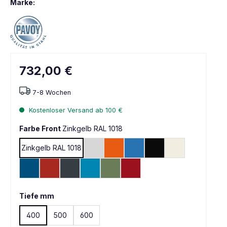
Marke:
732,00 €
7-8 Wochen
Kostenloser Versand ab 100 €
Farbe Front
Zinkgelb RAL 1018
Zinkgelb RAL 1018
Lichtgrau RAL 7035
Reinorange RAL 2004
Himmelblau RAL 5015
Tiefschwarz RAL 900
Reinweiß RAL 9
Enzianblau RAL 5010
Feuerrot RAL 3000
Anthrazit RAL 7016
Lichtblau RAL 5012
Resedagrün RAL 6011
Rubinrot RAL 3003
Tiefe mm
400
500
600