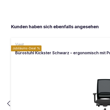
Produktgalerie überspringen
Kunden haben sich ebenfalls angesehen
Viasit
Jubiläums-Deal %
Bürostuhl Kickster Schwarz – ergonomisch mit