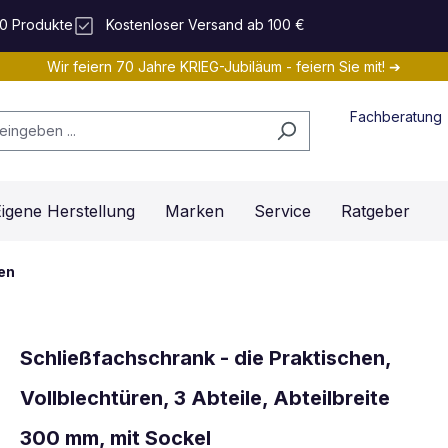
0 Produkte
Kostenloser Versand ab 100 €
Wir feiern 70 Jahre KRIEG-Jubiläum - feiern Sie mit! ➔
Fachberatung
igene Herstellung
Marken
Service
Ratgeber
en
Schließfachschrank - die Praktischen,
Vollblechtüren, 3 Abteile, Abteilbreite
300 mm, mit Sockel