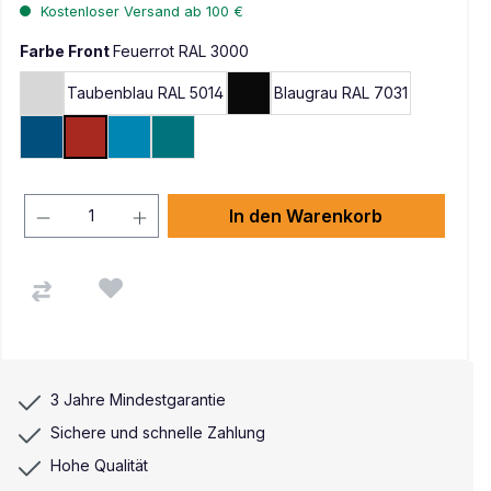
Kostenloser Versand ab 100 €
Farbe Front
Feuerrot RAL 3000
Taubenblau RAL 5014
Blaugrau RAL 7031
Lichtgrau RAL 7035
Tiefschwarz RAL 9005
Enzianblau RAL 5010
Feuerrot RAL 3000
Lichtblau RAL 5012
Wasserblau RAL 5021
In den Warenkorb
3 Jahre Mindestgarantie
Sichere und schnelle Zahlung
Hohe Qualität