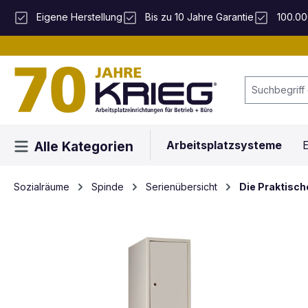
 Hauptinhalt springen
Zur Suche springen
Zur Hauptnavigation springen
Eigene Herstellung
Bis zu 10 Jahre Garantie
100.00
Arbeitsplatzsysteme
E
Alle Kategorien
Sozialräume
Spinde
Serienübersicht
Die Praktisch